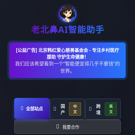
老北鼻AI智能助手
[公益广告] 北京韩红爱心慈善基金会 - 专注乡村医疗
援助 守护生命健康！
我们应该希望看到一个“智能便宜得几乎不要钱”的
世界。
国
跨
中
英
全部站点
文
文
产
境
我要合作